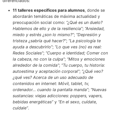
diferenciados:
11 talleres específicos para alumnos
, donde se
abordarán temáticas de máxima actualidad y
preocupación social como:
“¿Qué es un duelo?
Hablemos de ello y de la resiliencia”
;
“Ansiedad,
miedo y estrés ¿son lo mismo?”
;
“Depresión y
tristeza ¿sabría qué hacer?”
;
“La psicología te
ayuda a descubrirlo”
;
“Lo que ves (no) es real:
Redes Sociales”
;
“Cuerpo e identidad; Comer con
la cabeza, no con la culpa”
;
“Mitos y emociones
alrededor de la comida”
;
”Tu cuerpo, tu historia:
autoestima y aceptación corporal”
;
”¿Qué veo?
¿qué ves? Acerca de un uso adecuado de
contenidos en internet: Móvil, tablet, tv,
ordenador… cuando la pantalla manda”
;
“Nuevas
sustancias: viejas adicciones: poppers, vapers,
bebidas energéticas”
y
“En el sexo, cuídate,
cuídale”
.