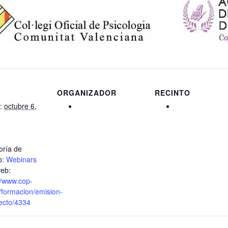
S
ORGANIZADOR
RECINTO
:
octubre 6,
oría de
o:
Webinars
web:
//www.cop-
/formacion/emision-
ecto/4334