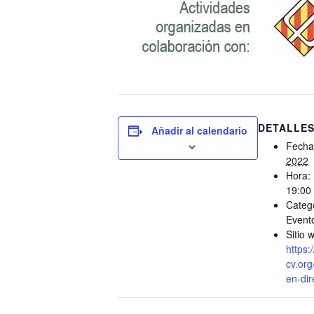
DETALLE
Añadir al calendario
Fecha
2022
Hora:
19:00
Categ
Event
Sitio 
https:
cv.org
en-dir