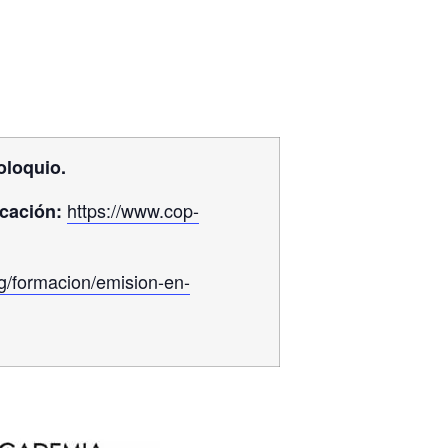
oloquio.
https://www.cop-
icación:
rg/formacion/emision-en-