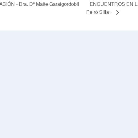
N «Dra. Dª Maite Garaigordobil
ENCUENTROS EN LA 
Peiró Silla»