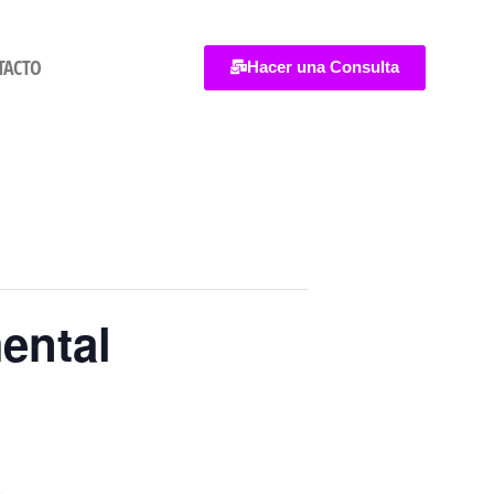
TACTO
Hacer una Consulta
ental