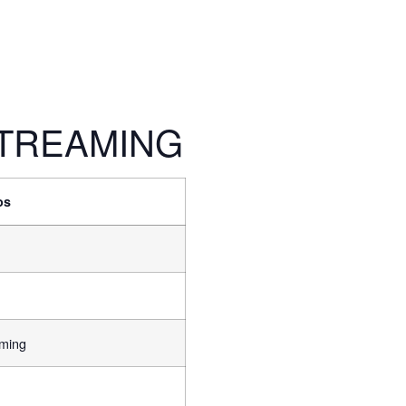
TREAMING
os
aming