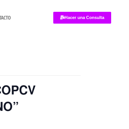
TACTO
Hacer una Consulta
COPCV
NO”